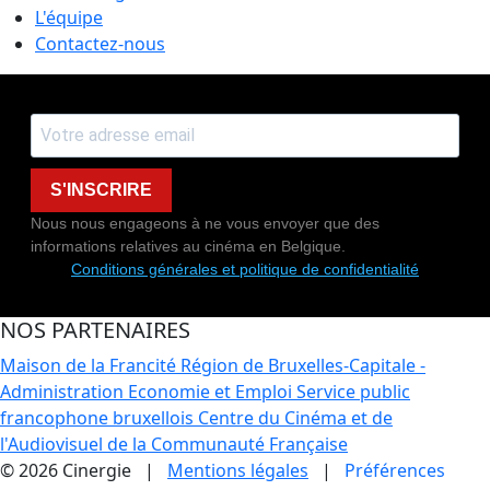
L'équipe
Contactez-nous
S'INSCRIRE
Nous nous engageons à ne vous envoyer que des
informations relatives au cinéma en Belgique.
Conditions générales et politique de confidentialité
NOS PARTENAIRES
Maison de la Francité
Région de Bruxelles-Capitale -
Administration Economie et Emploi
Service public
francophone bruxellois
Centre du Cinéma et de
l'Audiovisuel de la Communauté Française
© 2026 Cinergie |
Mentions légales
|
Préférences