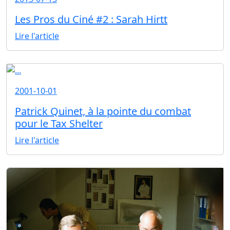
Les Pros du Ciné #2 : Sarah Hirtt
Lire l'article
2001-10-01
Patrick Quinet, à la pointe du combat
pour le Tax Shelter
Lire l'article