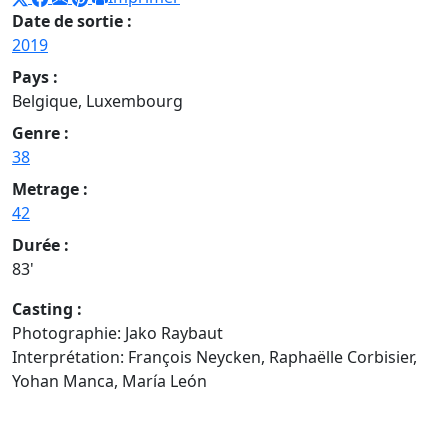
Date de sortie :
2019
Pays :
Belgique, Luxembourg
Genre :
38
Metrage :
42
Durée :
83'
Casting :
Photographie: Jako Raybaut
Interprétation: François Neycken, Raphaëlle Corbisier,
Yohan Manca, María León