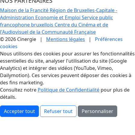
NOS PARTENAIRES
Maison de la Francité
Région de Bruxelles-Capitale -
Administration Economie et Emploi
Service public
francophone bruxellois
Centre du Cinéma et de
l'Audiovisuel de la Communauté Française
© 2026 Cinergie |
Mentions légales
|
Préférences
cookies
Gestion des Cookies
Nous utilisons des cookies pour assurer les fonctionnalités
essentielles du site, analyser l'utilisation du site (Google
Analytics) et intégrer des vidéos (YouTube, Vimeo,
Dailymotion). Ces services peuvent déposer des cookies à
des fins marketing.
Consultez notre
Politique de Confidentialité
pour plus de
détails.
Accepter tout
Refuser tout
Personnaliser