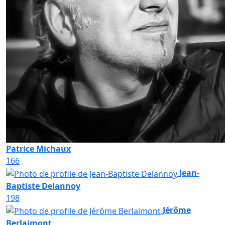
Patrice Michaux
166
Jean-
Baptiste Delannoy
198
Jérôme
Berlaimont