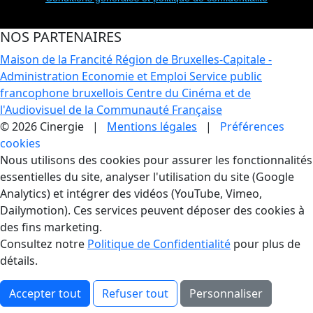
NOS PARTENAIRES
Maison de la Francité
Région de Bruxelles-Capitale -
Administration Economie et Emploi
Service public
francophone bruxellois
Centre du Cinéma et de
l'Audiovisuel de la Communauté Française
© 2026 Cinergie |
Mentions légales
|
Préférences
cookies
Gestion des Cookies
Nous utilisons des cookies pour assurer les fonctionnalités
essentielles du site, analyser l'utilisation du site (Google
Analytics) et intégrer des vidéos (YouTube, Vimeo,
Dailymotion). Ces services peuvent déposer des cookies à
des fins marketing.
Consultez notre
Politique de Confidentialité
pour plus de
détails.
Accepter tout
Refuser tout
Personnaliser