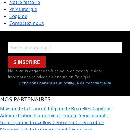
Notre histoire
Prix Cinergie
L'équipe
Contactez-nous
S'INSCRIRE
Nous nous engageons à ne vous envoyer que des
informations relatives au cinéma en Belgique.
Conditions générales et politique de confidentialité
NOS PARTENAIRES
Maison de la Francité
Région de Bruxelles-Capitale -
Administration Economie et Emploi
Service public
francophone bruxellois
Centre du Cinéma et de
l'Audiovisuel de la Communauté Française