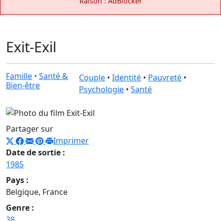
Raison : AdBlocker
Exit-Exil
Famille
•
Santé &
Couple
•
Identité
•
Pauvreté
•
Bien-être
Psychologie
•
Santé
Partager sur
Imprimer
Date de sortie :
1985
Pays :
Belgique, France
Genre :
38