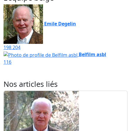
Emile Degelin
198
204
Belfilm asbl
116
Nos articles liés