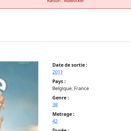
Raison : AdBlocker
Date de sortie :
2011
Pays :
Belgique, France
Genre :
38
Metrage :
42
Durée :