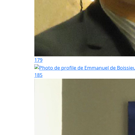
179
185