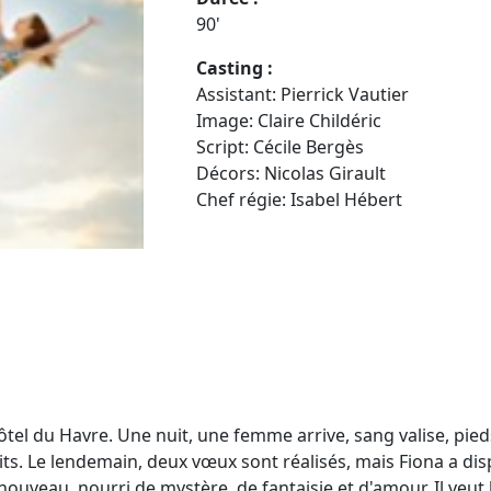
90'
Casting :
Assistant: Pierrick Vautier
Image: Claire Childéric
Script: Cécile Bergès
Décors: Nicolas Girault
Chef régie: Isabel Hébert
tel du Havre. Une nuit, une femme arrive, sang valise, pieds 
uhaits. Le lendemain, deux vœux sont réalisés, mais Fiona a
uveau, nourri de mystère, de fantaisie et d'amour. Il veut l