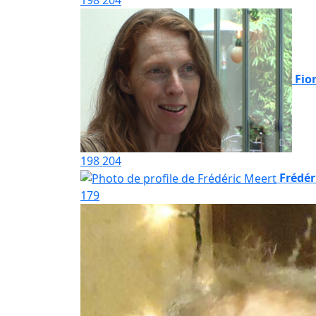
Fio
198
204
Frédér
179