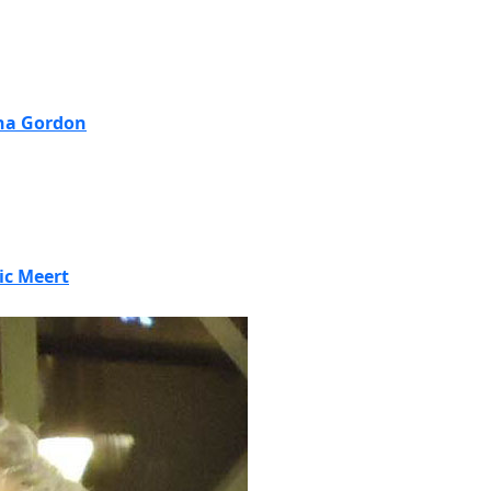
na Gordon
ic Meert