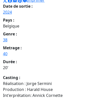
Imprimer
Date de sortie :
2024
Pays :
Belgique
Genre :
38
Metrage :
40
Durée :
20'
Casting :
Réalisation : Jorge Sermini
Production : Harald House
Int'erprétation: Annick Cornette