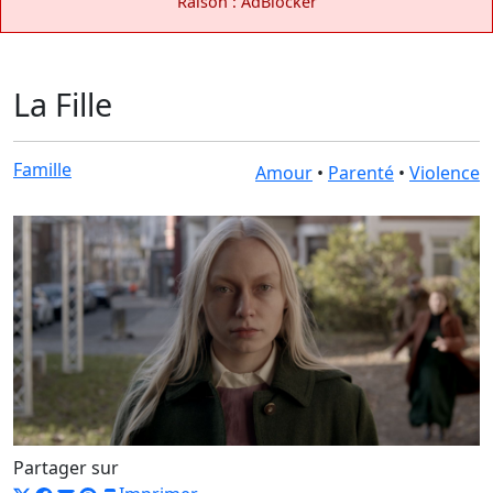
Raison : AdBlocker
La Fille
Famille
Amour
•
Parenté
•
Violence
Partager sur