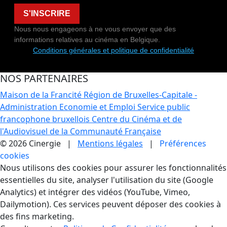
S'INSCRIRE
Nous nous engageons à ne vous envoyer que des
informations relatives au cinéma en Belgique.
Conditions générales et politique de confidentialité
NOS PARTENAIRES
Maison de la Francité
Région de Bruxelles-Capitale -
Administration Economie et Emploi
Service public
francophone bruxellois
Centre du Cinéma et de
l'Audiovisuel de la Communauté Française
© 2026 Cinergie |
Mentions légales
|
Préférences
cookies
Gestion des Cookies
Nous utilisons des cookies pour assurer les fonctionnalités
essentielles du site, analyser l'utilisation du site (Google
Analytics) et intégrer des vidéos (YouTube, Vimeo,
Dailymotion). Ces services peuvent déposer des cookies à
des fins marketing.