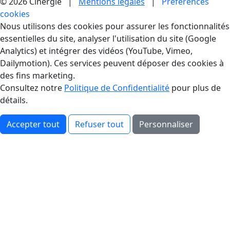
© 2026 Cinergie |
Mentions légales
|
Préférences
cookies
Gestion des Cookies
Nous utilisons des cookies pour assurer les fonctionnalités
essentielles du site, analyser l'utilisation du site (Google
Analytics) et intégrer des vidéos (YouTube, Vimeo,
Dailymotion). Ces services peuvent déposer des cookies à
des fins marketing.
Consultez notre
Politique de Confidentialité
pour plus de
détails.
Accepter tout
Refuser tout
Personnaliser