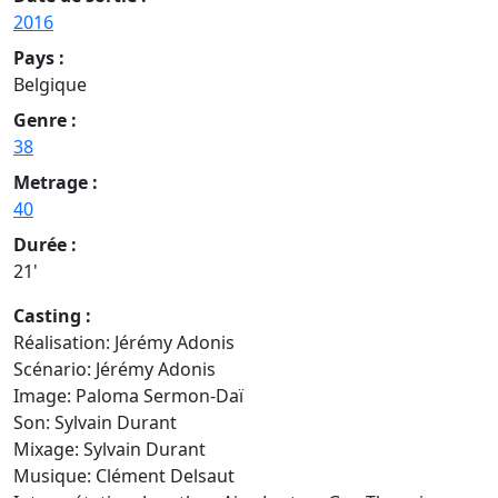
2016
Pays :
Belgique
Genre :
38
Metrage :
40
Durée :
21'
Casting :
Réalisation: Jérémy Adonis
Scénario: Jérémy Adonis
Image: Paloma Sermon-Daï
Son: Sylvain Durant
Mixage: Sylvain Durant
Musique: Clément Delsaut