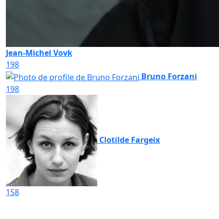
Jean-Michel Vovk
198
Bruno Forzani
198
Clotilde Fargeix
158