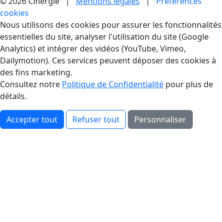
© 2026 Cinergie |
Mentions légales
|
Préférences
cookies
Gestion des Cookies
Nous utilisons des cookies pour assurer les fonctionnalités
essentielles du site, analyser l'utilisation du site (Google
Analytics) et intégrer des vidéos (YouTube, Vimeo,
Dailymotion). Ces services peuvent déposer des cookies à
des fins marketing.
Consultez notre
Politique de Confidentialité
pour plus de
détails.
Accepter tout
Refuser tout
Personnaliser