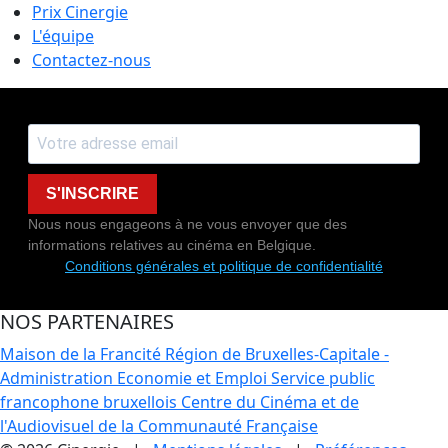
Prix Cinergie
L'équipe
Contactez-nous
S'INSCRIRE
Nous nous engageons à ne vous envoyer que des
informations relatives au cinéma en Belgique.
Conditions générales et politique de confidentialité
NOS PARTENAIRES
Maison de la Francité
Région de Bruxelles-Capitale -
Administration Economie et Emploi
Service public
francophone bruxellois
Centre du Cinéma et de
l'Audiovisuel de la Communauté Française