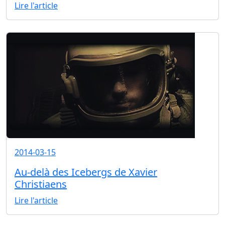
Lire l'article
2014-03-15
Au-delà des Icebergs de Xavier
Christiaens
Lire l'article