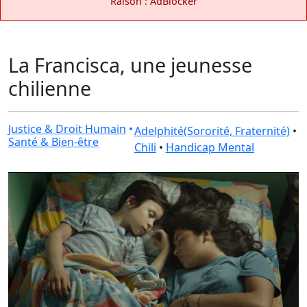
Raison : AdBlocker
La Francisca, une jeunesse
chilienne
Justice & Droit Humain
•
Adelphité(Sororité, Fraternité)
•
Santé & Bien-être
Chili
•
Handicap Mental