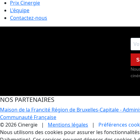
Prix Cinergie
L'équipe
Contactez-nous
S
Nous
ciné
NOS PARTENAIRES
Maison de la Francité
Région de Bruxelles-Capitale - Admin
Communauté Française
© 2026 Cinergie |
Mentions légales
|
Préférences cook
Gestion des Cookies
Nous utilisons des cookies pour assurer les fonctionnalités e
Dailymotion). Ces services peuvent déposer des cookies à d