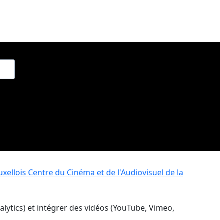
xellois
Centre du Cinéma et de l'Audiovisuel de la
nalytics) et intégrer des vidéos (YouTube, Vimeo,