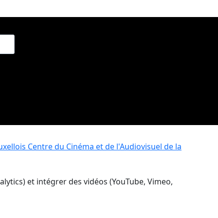
xellois
Centre du Cinéma et de l'Audiovisuel de la
nalytics) et intégrer des vidéos (YouTube, Vimeo,