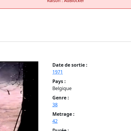
Raison : AdBlocker
Date de sortie :
1971
Pays :
Belgique
Genre :
38
Metrage :
42
Durée :