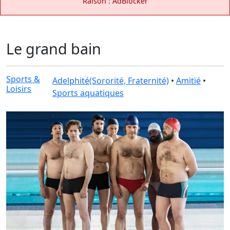
Raison : AdBlocker
Le grand bain
Sports &
Adelphité(Sororité, Fraternité)
•
Amitié
•
Loisirs
Sports aquatiques