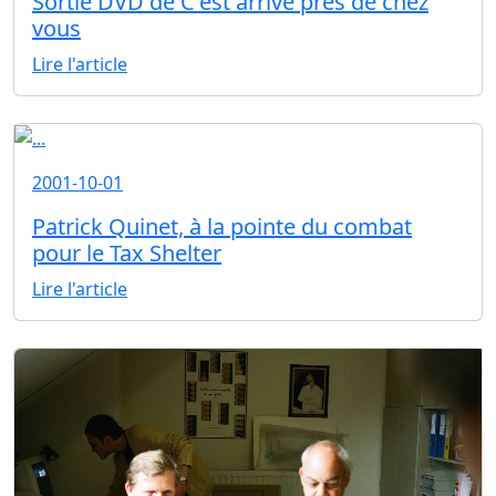
Sortie DVD de C'est arrivé près de chez
vous
Lire l'article
2001-10-01
Patrick Quinet, à la pointe du combat
pour le Tax Shelter
Lire l'article