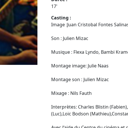
17'
Casting :
Image :Juan Cristobal Fontes Salina
Son : Julien Mizac
Musique : Flexa Lyndo, Bambi Kramer
Montage image: Julie Naas
Montage son : Julien Mizac
Mixage : Nils Fauth
Interprètes: Charles Blistin (Fabien
(Luc),Loïc Bodson (Mathieu),Const
Avec l’aide du Centre du cinéma et 