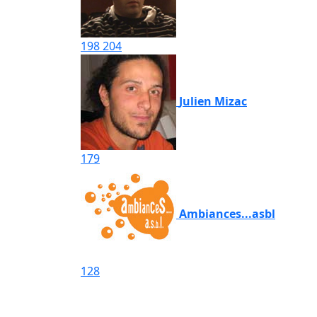
198
204
Julien Mizac
179
Ambiances...asbl
128