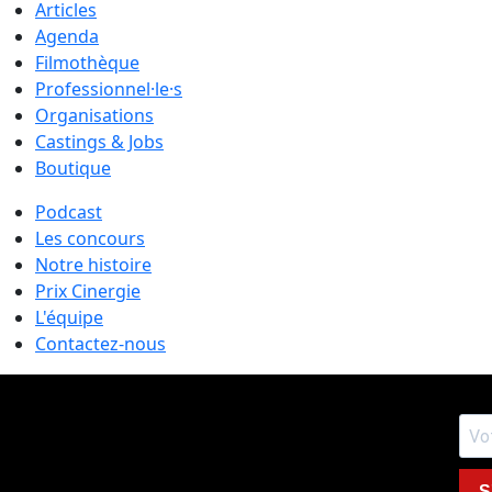
Articles
Agenda
Filmothèque
Professionnel·le·s
Organisations
Castings & Jobs
Boutique
Podcast
Les concours
Notre histoire
Prix Cinergie
L'équipe
Contactez-nous
S