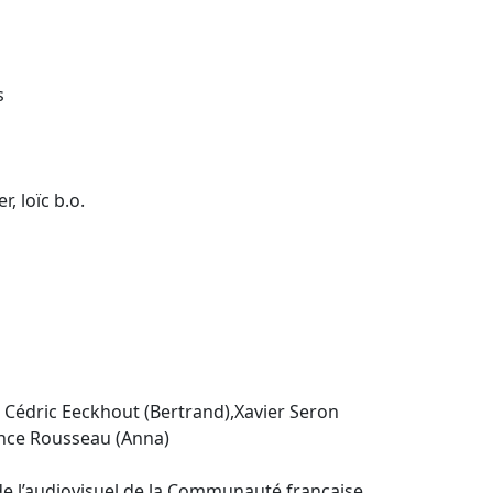
s
, loïc b.o.
), Cédric Eeckhout (Bertrand),Xavier Seron
ance Rousseau (Anna)
de l’audiovisuel de la Communauté française