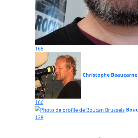
165
Christophe Beaucarne
166
Bouc
128