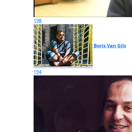
198
Boris Van Gils
194