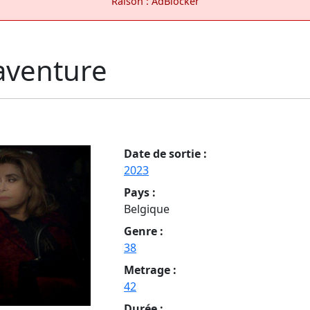
Raison : AdBlocker
aventure
Date de sortie :
2023
Pays :
Belgique
Genre :
38
Metrage :
42
Durée :