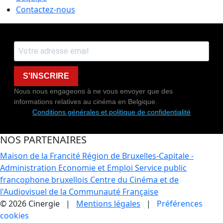
Contactez-nous
S'INSCRIRE
Nous nous engageons à ne vous envoyer que des
informations relatives au cinéma en Belgique.
Conditions générales et politique de confidentialité
NOS PARTENAIRES
Maison de la Francité
Région de Bruxelles-Capitale -
Administration Economie et Emploi
Service public
francophone bruxellois
Centre du Cinéma et de
l'Audiovisuel de la Communauté Française
© 2026 Cinergie |
Mentions légales
|
Préférences
cookies