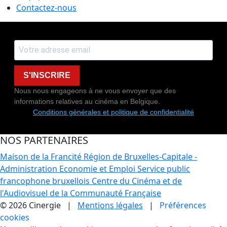
Contactez-nous
S'INSCRIRE
Nous nous engageons à ne vous envoyer que des
informations relatives au cinéma en Belgique.
Conditions générales et politique de confidentialité
NOS PARTENAIRES
Maison de la Francité
Région de Bruxelles-Capitale -
Administration Economie et Emploi
Service public
francophone bruxellois
Centre du Cinéma et de
l'Audiovisuel de la Communauté Française
© 2026 Cinergie |
Mentions légales
|
Préférences
cookies