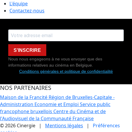
L'équipe
Contactez-nous
S'INSCRIRE
Nous nous engageons à ne vous envoyer que des
informations relatives au cinéma en Belgique.
Conditions générales et politique de confidentialité
NOS PARTENAIRES
Maison de la Francité
Région de Bruxelles-Capitale -
Administration Economie et Emploi
Service public
francophone bruxellois
Centre du Cinéma et de
l'Audiovisuel de la Communauté Française
© 2026 Cinergie |
Mentions légales
|
Préférences