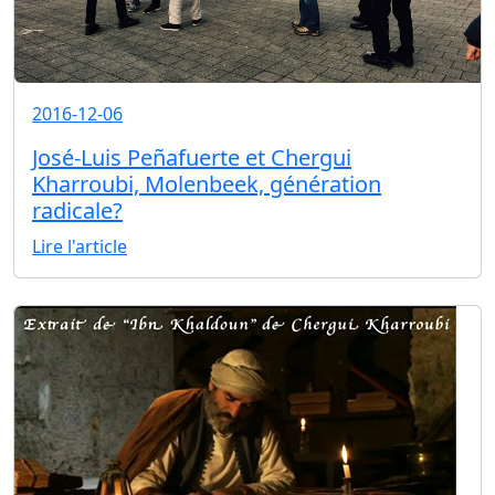
2016-12-06
José-Luis Peñafuerte et Chergui
Kharroubi, Molenbeek, génération
radicale?
Lire l'article