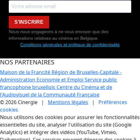
S'INSCRIRE
Nous nous engageons à ne vous envoyer que des
informations relatives au cinéma en Belgique.
Conditions générales et politique de confidentialité
NOS PARTENAIRES
Maison de la Francité
Région de Bruxelles-Capitale -
Administration Economie et Emploi
Service public
francophone bruxellois
Centre du Cinéma et de
l'Audiovisuel de la Communauté Française
© 2026 Cinergie |
Mentions légales
|
Préférences
cookies
Gestion des Cookies
Nous utilisons des cookies pour assurer les fonctionnalités
essentielles du site, analyser l'utilisation du site (Google
Analytics) et intégrer des vidéos (YouTube, Vimeo,
Dailymotion). Ces services peuvent déposer des cookies à