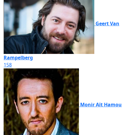
Geert Van
Rampelberg
158
Monir Aït Hamou