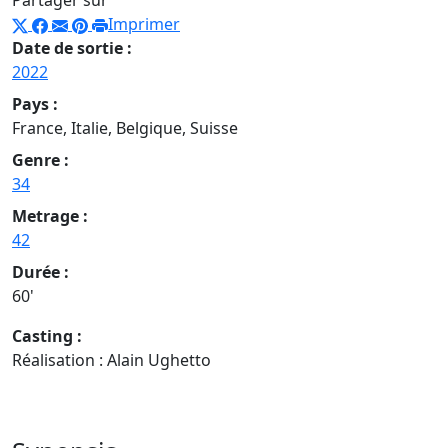
Partager sur
Imprimer
Date de sortie :
2022
Pays :
France, Italie, Belgique, Suisse
Genre :
34
Metrage :
42
Durée :
60'
Casting :
Réalisation : Alain Ughetto