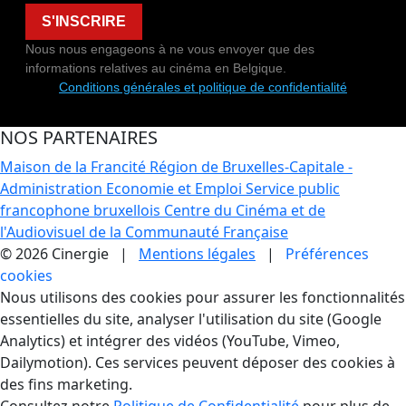
S'INSCRIRE
Nous nous engageons à ne vous envoyer que des
informations relatives au cinéma en Belgique.
Conditions générales et politique de confidentialité
NOS PARTENAIRES
Maison de la Francité
Région de Bruxelles-Capitale -
Administration Economie et Emploi
Service public
francophone bruxellois
Centre du Cinéma et de
l'Audiovisuel de la Communauté Française
© 2026 Cinergie |
Mentions légales
|
Préférences
cookies
Gestion des Cookies
Nous utilisons des cookies pour assurer les fonctionnalités
essentielles du site, analyser l'utilisation du site (Google
Analytics) et intégrer des vidéos (YouTube, Vimeo,
Dailymotion). Ces services peuvent déposer des cookies à
des fins marketing.
Consultez notre
Politique de Confidentialité
pour plus de