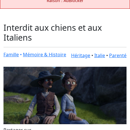
Raison : AdBlocker
Interdit aux chiens et aux
Italiens
Famille
•
Mémoire & Histoire
Héritage
•
Italie
•
Parenté