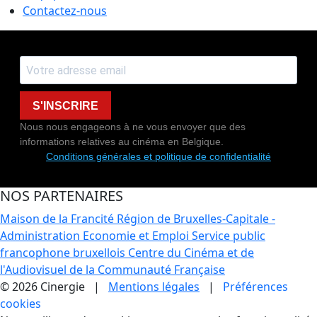
Contactez-nous
S'INSCRIRE
Nous nous engageons à ne vous envoyer que des
informations relatives au cinéma en Belgique.
Conditions générales et politique de confidentialité
NOS PARTENAIRES
Maison de la Francité
Région de Bruxelles-Capitale -
Administration Economie et Emploi
Service public
francophone bruxellois
Centre du Cinéma et de
l'Audiovisuel de la Communauté Française
© 2026 Cinergie |
Mentions légales
|
Préférences
cookies