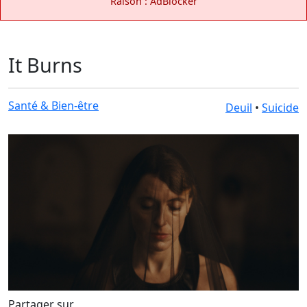
Raison : AdBlocker
It Burns
Santé & Bien-être
Deuil
•
Suicide
Partager sur