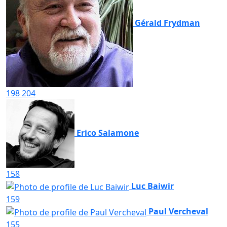
Gérald Frydman
198
204
Erico Salamone
158
Luc Baiwir
159
Paul Vercheval
155