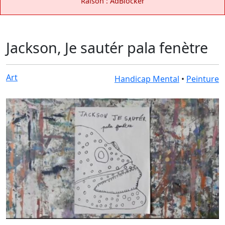
Raison : AdBlocker
Jackson, Je sautér pala fenètre
Art
Handicap Mental
•
Peinture