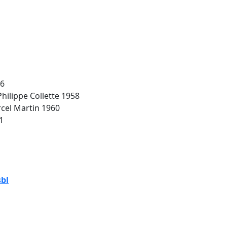
56
Philippe Collette 1958
rcel Martin 1960
1
sbl