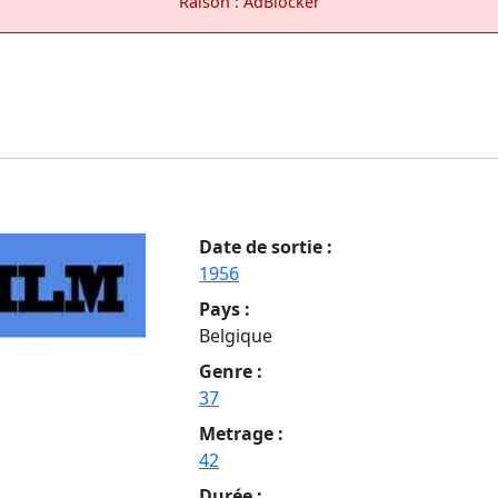
Raison : AdBlocker
Date de sortie :
1956
Pays :
Belgique
Genre :
37
Metrage :
42
Durée :