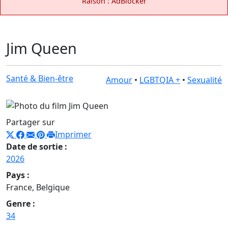
Raison : AdBlocker
Jim Queen
Santé & Bien-être
Amour
•
LGBTQIA +
•
Sexualité
Partager sur
Imprimer
Date de sortie :
2026
Pays :
France, Belgique
Genre :
34