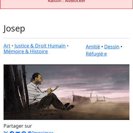
Raison : AdBlocker
Josep
Art
•
Justice & Droit Humain
•
Amitié
•
Dessin
•
Mémoire & Histoire
Réfugié·e
Partager sur