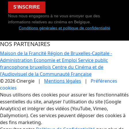
S'INSCRIRE
Nous nous engageons à ne vous envoyer que des
informations relatives au cinéma en Belgique.
Conditions générales et politique de confidentialité
NOS PARTENAIRES
Maison de la Francité
Région de Bruxelles-Capitale -
Administration Economie et Emploi
Service public
francophone bruxellois
Centre du Cinéma et de
l'Audiovisuel de la Communauté Française
© 2026 Cinergie |
Mentions légales
|
Préférences
cookies
Gestion des Cookies
Nous utilisons des cookies pour assurer les fonctionnalités
essentielles du site, analyser l'utilisation du site (Google
Analytics) et intégrer des vidéos (YouTube, Vimeo,
Dailymotion). Ces services peuvent déposer des cookies à
des fins marketing.