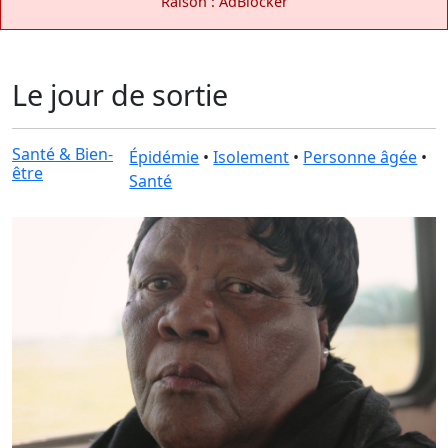
Raison : AdBlocker
Le jour de sortie
Santé & Bien-
Épidémie
•
Isolement
•
Personne âgée
•
être
Santé