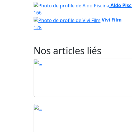
Aldo Pisc
166
Vivi Film
128
Nos articles liés