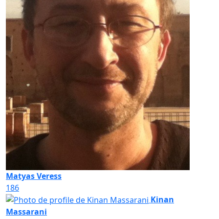
Matyas Veress
186
Kinan
Massarani