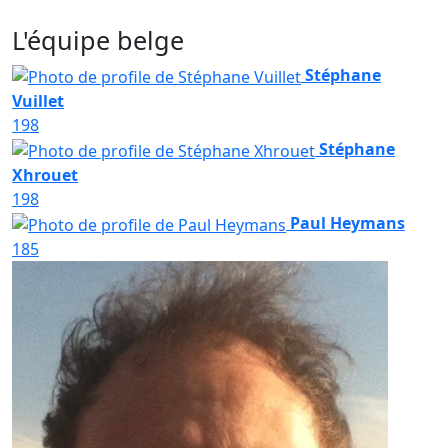
L'équipe belge
Stéphane
Vuillet
198
Stéphane
Xhrouet
198
Paul Heymans
185