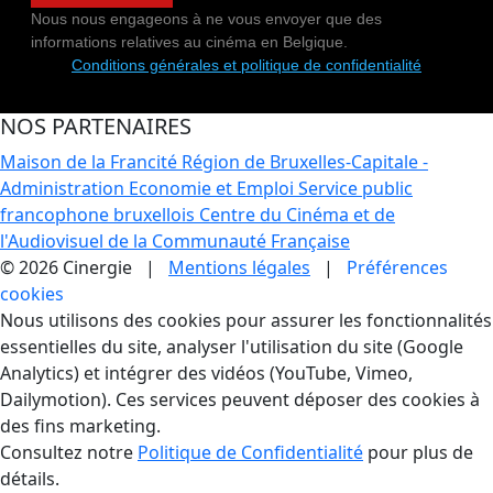
Nous nous engageons à ne vous envoyer que des
informations relatives au cinéma en Belgique.
Conditions générales et politique de confidentialité
NOS PARTENAIRES
Maison de la Francité
Région de Bruxelles-Capitale -
Administration Economie et Emploi
Service public
francophone bruxellois
Centre du Cinéma et de
l'Audiovisuel de la Communauté Française
© 2026 Cinergie |
Mentions légales
|
Préférences
cookies
Gestion des Cookies
Nous utilisons des cookies pour assurer les fonctionnalités
essentielles du site, analyser l'utilisation du site (Google
Analytics) et intégrer des vidéos (YouTube, Vimeo,
Dailymotion). Ces services peuvent déposer des cookies à
des fins marketing.
Consultez notre
Politique de Confidentialité
pour plus de
détails.