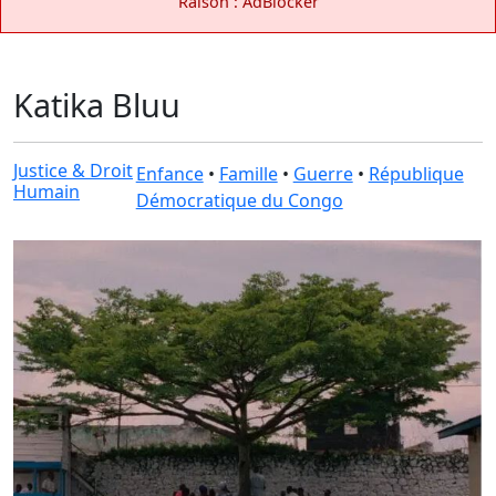
Raison : AdBlocker
Katika Bluu
Justice & Droit
Enfance
•
Famille
•
Guerre
•
République
Humain
Démocratique du Congo