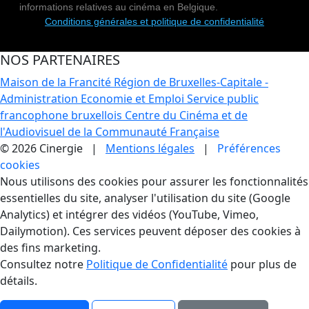
informations relatives au cinéma en Belgique.
Conditions générales et politique de confidentialité
NOS PARTENAIRES
Maison de la Francité
Région de Bruxelles-Capitale -
Administration Economie et Emploi
Service public
francophone bruxellois
Centre du Cinéma et de
l'Audiovisuel de la Communauté Française
© 2026 Cinergie |
Mentions légales
|
Préférences
cookies
Gestion des Cookies
Nous utilisons des cookies pour assurer les fonctionnalités
essentielles du site, analyser l'utilisation du site (Google
Analytics) et intégrer des vidéos (YouTube, Vimeo,
Dailymotion). Ces services peuvent déposer des cookies à
des fins marketing.
Consultez notre
Politique de Confidentialité
pour plus de
détails.