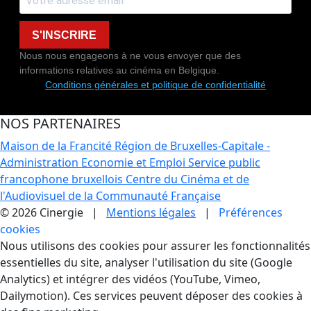
S'INSCRIRE
Nous nous engageons à ne vous envoyer que des
informations relatives au cinéma en Belgique.
Conditions générales et politique de confidentialité
NOS PARTENAIRES
Maison de la Francité
Région de Bruxelles-Capitale -
Administration Economie et Emploi
Service public
francophone bruxellois
Centre du Cinéma et de
l'Audiovisuel de la Communauté Française
© 2026 Cinergie |
Mentions légales
|
Préférences
cookies
Gestion des Cookies
Nous utilisons des cookies pour assurer les fonctionnalités
essentielles du site, analyser l'utilisation du site (Google
Analytics) et intégrer des vidéos (YouTube, Vimeo,
Dailymotion). Ces services peuvent déposer des cookies à