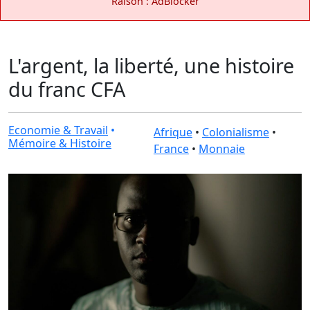
Raison : AdBlocker
L'argent, la liberté, une histoire
du franc CFA
Economie & Travail
•
Afrique
•
Colonialisme
•
Mémoire & Histoire
France
•
Monnaie