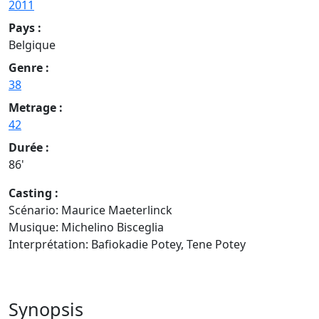
2011
Pays :
Belgique
Genre :
38
Metrage :
42
Durée :
86'
Casting :
Scénario: Maurice Maeterlinck
Musique: Michelino Bisceglia
Interprétation: Bafiokadie Potey, Tene Potey
Synopsis