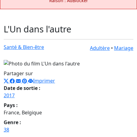
Raison : AdBlocker
L'Un dans l'autre
Santé & Bien-être
Adultère
•
Mariage
Partager sur
Imprimer
Date de sortie :
2017
Pays :
France, Belgique
Genre :
38