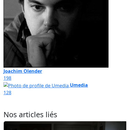
Joachim Olender
198
Umedia
128
Nos articles liés