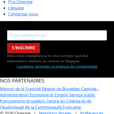
Prix Cinergie
L'équipe
Contactez-nous
S'INSCRIRE
Nous nous engageons à ne vous envoyer que des
informations relatives au cinéma en Belgique.
Conditions générales et politique de confidentialité
NOS PARTENAIRES
Maison de la Francité
Région de Bruxelles-Capitale -
Administration Economie et Emploi
Service public
francophone bruxellois
Centre du Cinéma et de
l'Audiovisuel de la Communauté Française
© 2026 Cinergie |
Mentions légales
|
Préférences