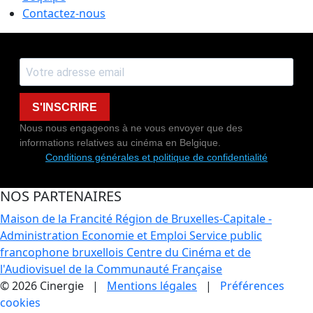
Contactez-nous
S'INSCRIRE
Nous nous engageons à ne vous envoyer que des
informations relatives au cinéma en Belgique.
Conditions générales et politique de confidentialité
NOS PARTENAIRES
Maison de la Francité
Région de Bruxelles-Capitale -
Administration Economie et Emploi
Service public
francophone bruxellois
Centre du Cinéma et de
l'Audiovisuel de la Communauté Française
© 2026 Cinergie |
Mentions légales
|
Préférences
cookies