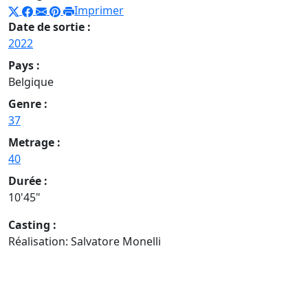
Imprimer
Date de sortie :
2022
Pays :
Belgique
Genre :
37
Metrage :
40
Durée :
10'45"
Casting :
Réalisation: Salvatore Monelli