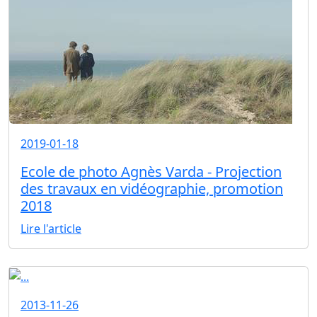
2019-01-18
Ecole de photo Agnès Varda - Projection
des travaux en vidéographie, promotion
2018
Lire l'article
2013-11-26