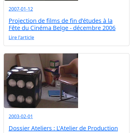
2007-01-12
Projection de films de fin d’études à la
Fête du Cinéma Belge - décembre 2006
Lire l'article
2003-02-01
Dossier Ateliers : L'Atelier de Production