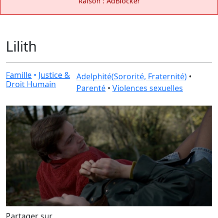
Raison : AdBlocker
Lilith
Famille
•
Justice &
Adelphité(Sororité, Fraternité)
•
Droit Humain
Parenté
•
Violences sexuelles
Partager sur