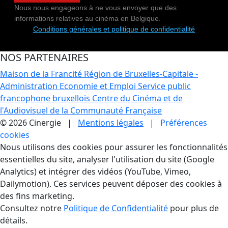
Nous nous engageons à ne vous envoyer que des
informations relatives au cinéma en Belgique.
Conditions générales et politique de confidentialité
NOS PARTENAIRES
Maison de la Francité
Région de Bruxelles-Capitale -
Administration Economie et Emploi
Service public
francophone bruxellois
Centre du Cinéma et de
l'Audiovisuel de la Communauté Française
© 2026 Cinergie |
Mentions légales
|
Préférences
cookies
Gestion des Cookies
Nous utilisons des cookies pour assurer les fonctionnalités
essentielles du site, analyser l'utilisation du site (Google
Analytics) et intégrer des vidéos (YouTube, Vimeo,
Dailymotion). Ces services peuvent déposer des cookies à
des fins marketing.
Consultez notre
Politique de Confidentialité
pour plus de
détails.