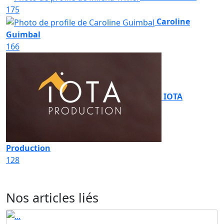
175
Caroline
Guimbal
166
IOTA
Production
128
Nos articles liés