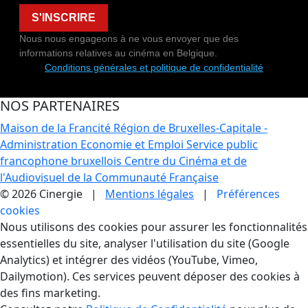
S'INSCRIRE
Nous nous engageons à ne vous envoyer que des
informations relatives au cinéma en Belgique.
Conditions générales et politique de confidentialité
NOS PARTENAIRES
Maison de la Francité
Région de Bruxelles-Capitale -
Administration Economie et Emploi
Service public
francophone bruxellois
Centre du Cinéma et de
l'Audiovisuel de la Communauté Française
© 2026 Cinergie |
Mentions légales
|
Préférences
cookies
Gestion des Cookies
Nous utilisons des cookies pour assurer les fonctionnalités
essentielles du site, analyser l'utilisation du site (Google
Analytics) et intégrer des vidéos (YouTube, Vimeo,
Dailymotion). Ces services peuvent déposer des cookies à
des fins marketing.