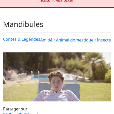
Raison : AdBlocker
Mandibules
Contes & Légendes
Amitié
•
Animal domestique
•
Insecte
Partager sur