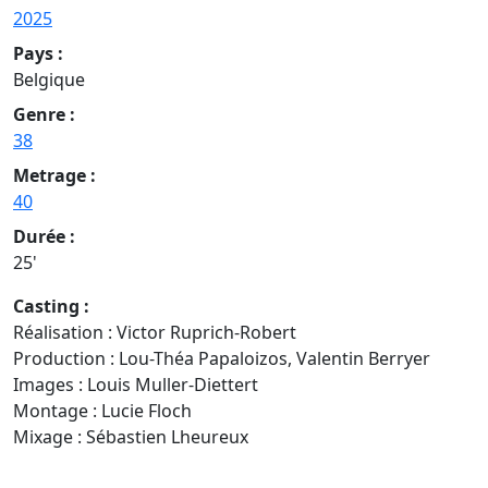
2025
Pays :
Belgique
Genre :
38
Metrage :
40
Durée :
25'
Casting :
Réalisation : Victor Ruprich-Robert
Production : Lou-Théa Papaloizos, Valentin Berryer
Images : Louis Muller-Diettert
Montage : Lucie Floch
Mixage : Sébastien Lheureux