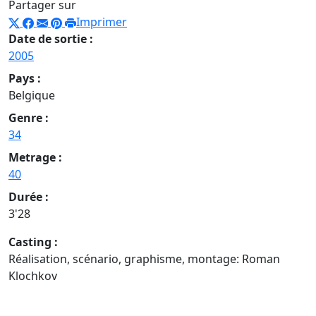
Partager sur
Imprimer
Date de sortie :
2005
Pays :
Belgique
Genre :
34
Metrage :
40
Durée :
3'28
Casting :
Réalisation, scénario, graphisme, montage: Roman
Klochkov