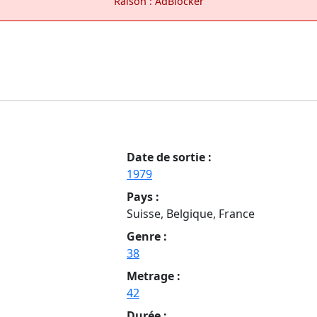
Raison : AdBlocker
Date de sortie :
1979
Pays :
Suisse, Belgique, France
Genre :
38
Metrage :
42
Durée :