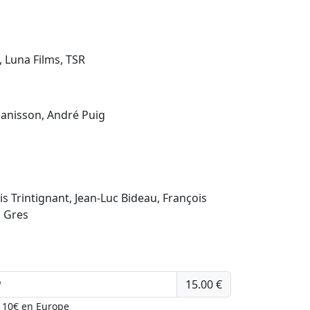
, Luna Films, TSR
uanisson, André Puig
uis Trintignant, Jean-Luc Bideau, François
m Gres
15.00 €
u 10€ en Europe