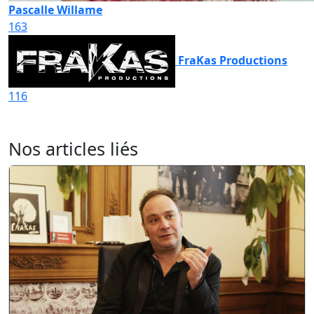
Pascalle Willame
163
FraKas Productions
116
Nos articles liés