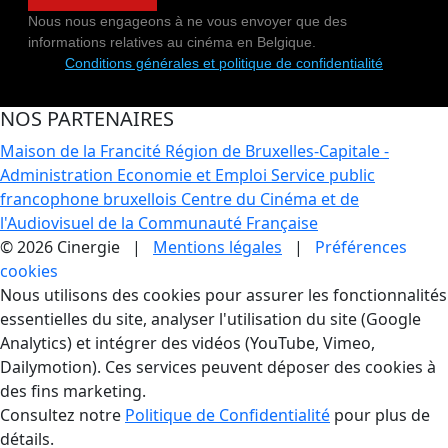
Nous nous engageons à ne vous envoyer que des
informations relatives au cinéma en Belgique.
Conditions générales et politique de confidentialité
NOS PARTENAIRES
Maison de la Francité
Région de Bruxelles-Capitale -
Administration Economie et Emploi
Service public
francophone bruxellois
Centre du Cinéma et de
l'Audiovisuel de la Communauté Française
© 2026 Cinergie |
Mentions légales
|
Préférences
cookies
Gestion des Cookies
Nous utilisons des cookies pour assurer les fonctionnalités
essentielles du site, analyser l'utilisation du site (Google
Analytics) et intégrer des vidéos (YouTube, Vimeo,
Dailymotion). Ces services peuvent déposer des cookies à
des fins marketing.
Consultez notre
Politique de Confidentialité
pour plus de
détails.