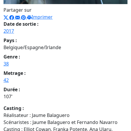
Partager sur
Imprimer
Date de sortie :
2017
Pays :
Belgique/Espagne/Irlande
Genre :
38
Metrage :
42
Durée :
107'
Casting :
Réalisateur : Jaume Balaguero
Scénaristes : Jaume Balaguero et Fernando Navarro
Casting : Elliot Cowan, Franka Potente, Ana Ularu,