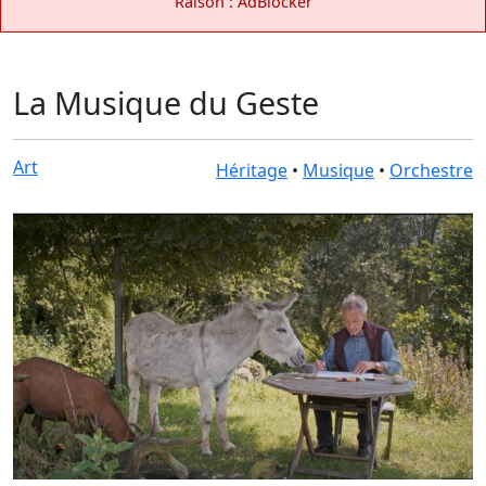
Raison : AdBlocker
La Musique du Geste
Art
Héritage
•
Musique
•
Orchestre