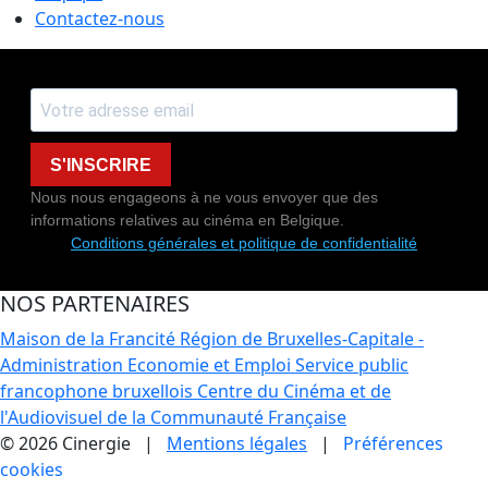
Contactez-nous
S'INSCRIRE
Nous nous engageons à ne vous envoyer que des
informations relatives au cinéma en Belgique.
Conditions générales et politique de confidentialité
NOS PARTENAIRES
Maison de la Francité
Région de Bruxelles-Capitale -
Administration Economie et Emploi
Service public
francophone bruxellois
Centre du Cinéma et de
l'Audiovisuel de la Communauté Française
© 2026 Cinergie |
Mentions légales
|
Préférences
cookies