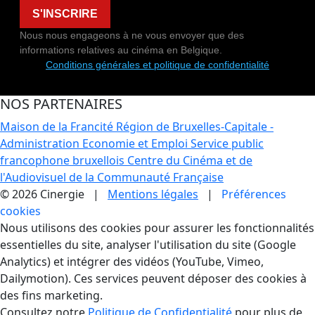
S'INSCRIRE
Nous nous engageons à ne vous envoyer que des
informations relatives au cinéma en Belgique.
Conditions générales et politique de confidentialité
NOS PARTENAIRES
Maison de la Francité
Région de Bruxelles-Capitale -
Administration Economie et Emploi
Service public
francophone bruxellois
Centre du Cinéma et de
l'Audiovisuel de la Communauté Française
© 2026 Cinergie |
Mentions légales
|
Préférences
cookies
Gestion des Cookies
Nous utilisons des cookies pour assurer les fonctionnalités
essentielles du site, analyser l'utilisation du site (Google
Analytics) et intégrer des vidéos (YouTube, Vimeo,
Dailymotion). Ces services peuvent déposer des cookies à
des fins marketing.
Consultez notre
Politique de Confidentialité
pour plus de