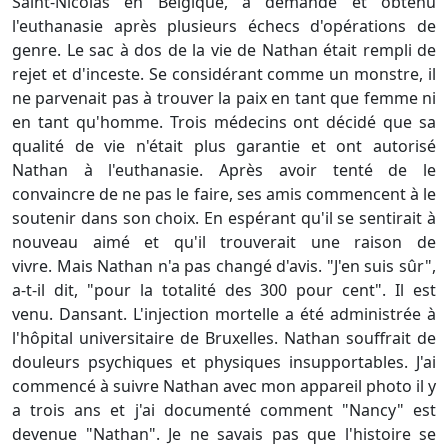
Saint-Nicolas en Belgique, a demandé et obtenu
l'euthanasie après plusieurs échecs d'opérations de
genre.
Le sac à dos de la vie de Nathan était rempli de
rejet et d'inceste.
Se considérant comme un monstre, il
ne parvenait pas à trouver la paix en tant que femme ni
en tant qu'homme.
Trois médecins ont décidé que sa
qualité de vie n'était plus garantie et ont autorisé
Nathan à l'euthanasie.
Après avoir tenté de le
convaincre de ne pas le faire, ses amis commencent à le
soutenir dans son choix.
En espérant qu'il se sentirait à
nouveau aimé et qu'il trouverait une raison de
vivre.
Mais Nathan n'a pas changé d'avis.
"J'en suis sûr",
a-t-il dit, "pour la totalité des 300 pour cent".
Il est
venu.
Dansant.
L'injection mortelle a été administrée à
l'hôpital universitaire de Bruxelles.
Nathan souffrait de
douleurs psychiques et physiques insupportables.
J'ai
commencé à suivre Nathan avec mon appareil photo il y
a trois ans et j'ai documenté comment "Nancy" est
devenue "Nathan".
Je ne savais pas que l'histoire se