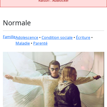
Raison : AdBlocker
Normale
Famille
Adolescence
•
Condition sociale
•
Écriture
•
Maladie
•
Parenté