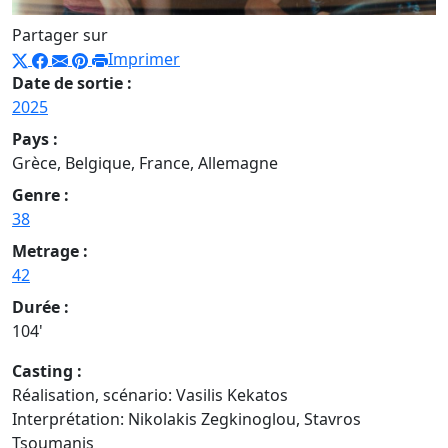
Partager sur
Imprimer
Date de sortie :
2025
Pays :
Grèce, Belgique, France, Allemagne
Genre :
38
Metrage :
42
Durée :
104'
Casting :
Réalisation, scénario: Vasilis Kekatos
Interprétation: Nikolakis Zegkinoglou, Stavros
Tsoumanis