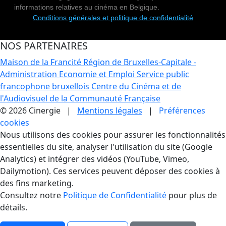
informations relatives au cinéma en Belgique.
Conditions générales et politique de confidentialité
NOS PARTENAIRES
Maison de la Francité
Région de Bruxelles-Capitale -
Administration Economie et Emploi
Service public
francophone bruxellois
Centre du Cinéma et de
l'Audiovisuel de la Communauté Française
© 2026 Cinergie |
Mentions légales
|
Préférences
cookies
Gestion des Cookies
Nous utilisons des cookies pour assurer les fonctionnalités
essentielles du site, analyser l'utilisation du site (Google
Analytics) et intégrer des vidéos (YouTube, Vimeo,
Dailymotion). Ces services peuvent déposer des cookies à
des fins marketing.
Consultez notre
Politique de Confidentialité
pour plus de
détails.