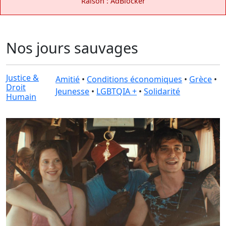
Raison : AdBlocker
Nos jours sauvages
Justice &
Amitié
•
Conditions économiques
•
Grèce
•
Droit
Jeunesse
•
LGBTQIA +
•
Solidarité
Humain